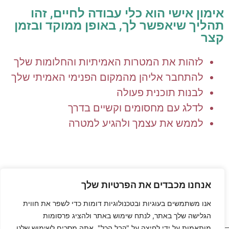
אימון אישי הוא כלי עבודה לחיים, זהו
תהליך שיאפשר לך, באופן ממוקד ובזמן
קצר
לזהות את המטרות האמיתיות והחלומות שלך
להתחבר אליהן מהמקום הפנימי האמיתי שלך
לבנות תוכנית פעולה
לדלג עם מחסומים וקשיים בדרך
לממש את עצמך ולהגיע למטרה
"הכישלון האמיתי היחיד הוא
אנחנו מכבדים את הפרטיות שלך
....לא לנסות" (פתגם עממי)
אנו משתמשים בעוגיות ובטכנולוגיות דומות כדי לשפר את חווית
הגלישה שלך באתר, לנתח שימוש באתר ולהציג פרסומות
מותאמות.על ידי לחיצה על "קבל הכל", אתה מסכים לשימוש שלנו